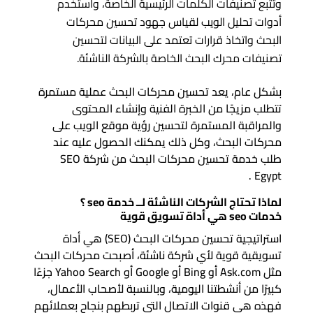
وتتبع تصنيفات الكلمات الرئيسية الخاصة، واستخدم
أدوات تحليل الويب لقياس جهود تحسين محركات
البحث واتخاذ قرارات تعتمد على البيانات لتحسين
تصنيفات محرك البحث الخاصة بالشركة الناشئة.
بشكل عام، يعد تحسين محركات البحث عملية مستمرة
تتطلب مزيجًا من الخبرة الفنية وإنشاء المحتوى
والمراقبة المستمرة لتحسين رؤية موقع الويب على
محركات البحث، وكل ذلك يمكنك الحصول عليه عند
طلب خدمة تحسين محركات البحث من شركة SEO
Egypt .
لماذا تحتاج الشركات الناشئة لــ
خدمة seo
؟
خدمات seo هي أداة تسويق قوية
استراتيجية تحسين محركات البحث (SEO) هي أداة
تسويقية قوية لأي شركة ناشئة، أصبحت محركات البحث
مثل Ask.com أو Bing أو Google أو Yahoo Search جزءًا
كبيرًا من أنشطتنا اليومية، وبالنسبة لأصحاب الأعمال،
فهذه هي قنوات الاتصال التي تربطهم بنجاح بعملائهم