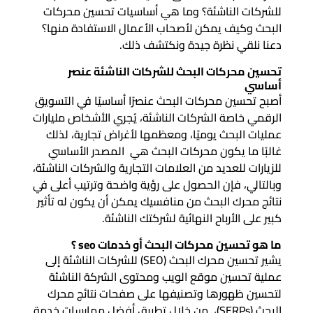
للشركات الناشئة؟ وما هي أساسيات تحسين محركات
البحث وكيف يمكن لأصحاب الأعمال الاستفادة منها؟
دعنا نلقي نظرة جيدة ونكتشف ذلك.
تحسين محركات البحث للشركات الناشئة عنصر
أساسي
أصبح تحسين محركات البحث عنصرًا أساسيًا في التسويق
الرقمي خاصة الشركات الناشئة، يُجري الأشخاص مليارات
عمليات البحث يوميًا، ومعظمها لأغراض تجارية، لذلك
غالبًا ما يكون محركات البحث هي المصدر الأساسي
للزيارات للعديد من العلامات التجارية والشركات الناشئة،
وبالتالي، فإن الحصول على رؤية واضحة وترتيب أعلى في
نتائج محرك البحث من منافسيك يمكن أن يكون له تأثير
كبير على الأرباح النهائية لشركتك الناشئة.
ما هو تحسين محركات البحث أو خدمات seo ؟
يشير تحسين محرك البحث (SEO) للشركات الناشئة إلى
عملية تحسين موقع الويب ومحتوى الشركة الناشئة
لتحسين ظهورها وتصنيفها على صفحات نتائج محرك
البحث (SERPs)، من خلال تطبيق أفضل ممارسات خدمة